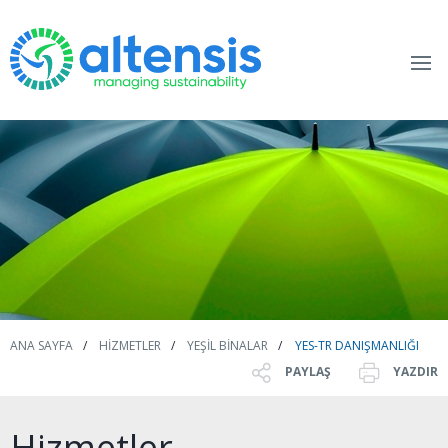
ANA SAYFA
HIZMETLER
YEŞIL BINALAR
YES-TR DANIŞMANLIĞI
PAYLAŞ
YAZDIR
Hizmetler