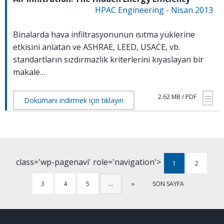
HPAC Engineering - Nisan 2013
Binalarda hava infiltrasyonunun ısıtma yüklerine
etkisini anlatan ve ASHRAE, LEED, USACE, vb.
standartların sızdırmazlık kriterlerini kıyaslayan bir
makale…
2.62 MB / PDF
Dokümanı indirmek için tıklayın
class='wp-pagenavi' role='navigation'>
1
2
3
4
5
…
»
SON SAYFA