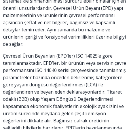
sistematikle sınıflandırılması sürdürülebilir binalar için en
önemli unsurlardandır. Çevresel Ürün Beyanı (EPD) yapı
malzemelerinin ve ürünlerinin çevresel performansı
açısından şeffaf ve net bilgiler, bağımsız ve kapsamlı
detaylar temin eder. Aynı zamanda bu malzeme ve
ürünlerin içeriği ve fonsiyonel verimlilikleri üzerine bilgiyi
de sağlar.
Çevresel Ürün Beyanları (EPD’ler) ISO 14025’e göre
tanımlanmaktadır. EPD’ler, bir ürünün veya servisin çevre
performansını ISO 14040 serisi çerçevesinde tanımlanmış
parametreler bazında önceden belirlenmiş kategorilere
göre yaşam döngüsü değerlendirmesi (LCA) ile
değerlendiren ve beyan eden deklarasyonlardır. Ticaret
odaklı (B2B) olup Yaşam Döngüsü Değerlendirmesi
kapsamında ekonomik faaliyetlerin ekolojik ayak izini ve
üretim sürecinde meydana gelen çeşitli emisyon
değerlerini dikkate alır. Bağımsız oalrak üreticinin
sağladığı bilgilerle hazırlanır. EPD’lerin hazırlanmasında