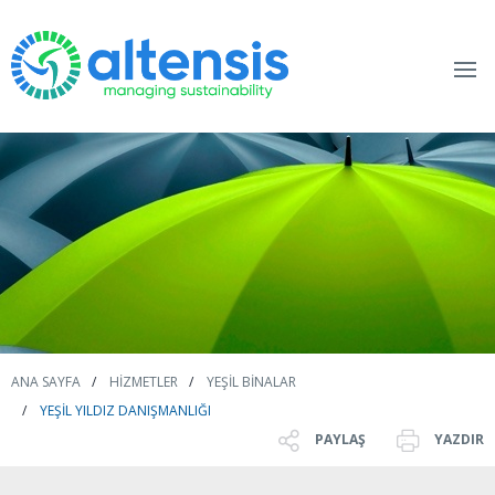
ANA SAYFA
HIZMETLER
YEŞIL BINALAR
YEŞIL YILDIZ DANIŞMANLIĞI
PAYLAŞ
YAZDIR