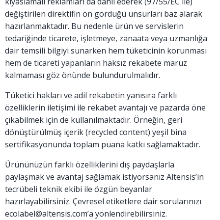
kıyaslamalı reklamları da dahil ederek (97/55/EC ile)
değiştirilen direktifin ön gördüğü unsurları baz alarak
hazırlanmaktadır. Bu nedenle ürün ve servislerin
tedariğinde ticarete, işletmeye, zanaata veya uzmanlığa
dair temsili bilgiyi sunarken hem tüketicinin korunması
hem de ticareti yapanların haksız rekabete maruz
kalmaması göz önünde bulundurulmalıdır.
Tüketici hakları ve adil rekabetin yanısıra farklı
özelliklerin iletişimi ile rekabet avantajı ve pazarda öne
çıkabilmek için de kullanılmaktadır. Örneğin, geri
dönüştürülmüş içerik (recycled content) yeşil bina
sertifikasyonunda toplam puana katkı sağlamaktadır.
Ürününüzün farklı özelliklerini dış paydaşlarla
paylaşmak ve avantaj sağlamak istiyorsanız Altensis’in
tecrübeli teknik ekibi ile özgün beyanlar
hazırlayabilirsiniz. Çevresel etiketlere dair sorularınızı
ecolabel@altensis.com’a
yönlendirebilirsiniz.