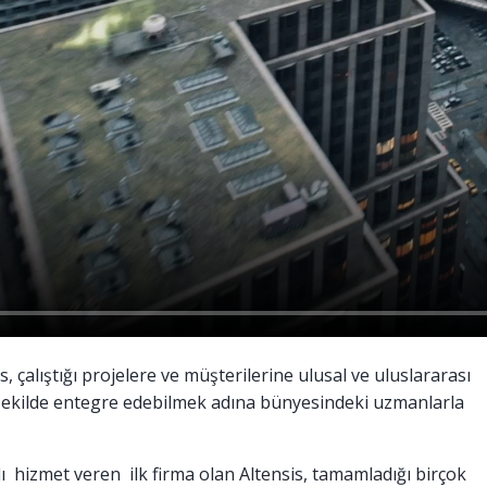
is, çalıştığı projelere ve müşterilerine ulusal ve uluslararası
n şekilde entegre edebilmek adına bünyesindeki uzmanlarla
 hizmet veren ilk firma olan Altensis, tamamladığı birçok