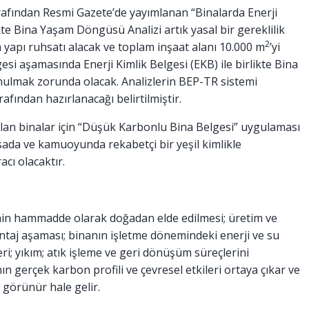
 tarafından Resmi Gazete’de yayımlanan “Binalarda Enerji
te Bina Yaşam Döngüsü Analizi artık yasal bir gereklilik
2
n yapı ruhsatı alacak ve toplam inşaat alanı 10.000 m
’yi
esi aşamasında Enerji Kimlik Belgesi (EKB) ile birlikte Bina
unulmak zorunda olacak. Analizlerin BEP-TR sistemi
afından hazırlanacağı belirtilmiştir.
lan binalar için “Düşük Karbonlu Bina Belgesi” uygulaması
asada ve kamuoyunda rekabetçi bir yeşil kimlikle
cı olacaktır.
in hammadde olarak doğadan elde edilmesi; üretim ve
ontaj aşaması; binanın işletme dönemindeki enerji ve su
i; yıkım; atık işleme ve geri dönüşüm süreçlerini
 gerçek karbon profili ve çevresel etkileri ortaya çıkar ve
 görünür hale gelir.