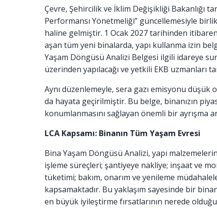
Çevre, Şehircilik ve İklim Değişikliği Bakanlığı
Performansı Yönetmeliği” güncellemesiyle birlik
haline gelmiştir. 1 Ocak 2027 tarihinden itibare
aşan tüm yeni binalarda, yapı kullanma izin belg
Yaşam Döngüsü Analizi Belgesi ilgili idareye s
üzerinden yapılacağı ve yetkili EKB uzmanları tar
Aynı düzenlemeyle, sera gazı emisyonu düşük o
da hayata geçirilmiştir. Bu belge, binanızın piy
konumlanmasını sağlayan önemli bir ayrışma ara
LCA Kapsamı: Binanın Tüm Yaşam Evresi
Bina Yaşam Döngüsü Analizi, yapı malzemelerin
işleme süreçleri; şantiyeye nakliye; inşaat ve m
tüketimi; bakım, onarım ve yenileme müdahaleler
kapsamaktadır. Bu yaklaşım sayesinde bir binanın
en büyük iyileştirme fırsatlarının nerede olduğu