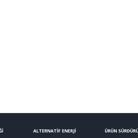
Ğİ
ALTERNATİF ENERJİ
ÜRÜN SÜRDÜRÜL