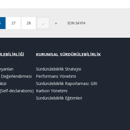
6
27
28
…
»
SON SAYFA
EBİLİRLİĞİ
KURUMSAL SÜRDÜRÜLEBİLİRLİK
yanları
Sürdürülebilirlik Stratejisi
Değerlendirmesi
Performans Yönetimi
kizi
Sürdürülebilirlik Raporlaması: GRI
Self-declarations)
Karbon Yönetimi
Sürdürülebilirlik Eğitimleri