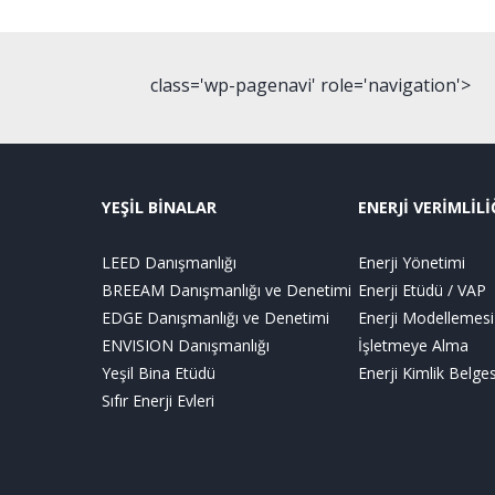
class='wp-pagenavi' role='navigation'>
YEŞİL BİNALAR
ENERJİ VERİMLİLİ
LEED Danışmanlığı
Enerji Yönetimi
BREEAM Danışmanlığı ve Denetimi
Enerji Etüdü / VAP
EDGE Danışmanlığı ve Denetimi
Enerji Modellemesi
ENVISION Danışmanlığı
İşletmeye Alma
Yeşil Bina Etüdü
Enerji Kimlik Belges
Sıfır Enerji Evleri