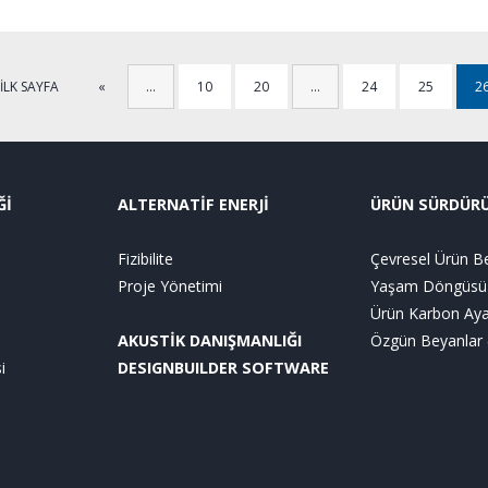
İLK SAYFA
«
…
10
20
…
24
25
2
Ğİ
ALTERNATİF ENERJİ
ÜRÜN SÜRDÜRÜL
Fizibilite
Çevresel Ürün Be
Proje Yönetimi
Yaşam Döngüsü 
Ürün Karbon Aya
AKUSTİK DANIŞMANLIĞI
Özgün Beyanlar (
i
DESIGNBUILDER SOFTWARE