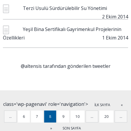
Terzi Usulü Sürdürülebilir Su Yönetimi
2 Ekim 2014
Yeşil Bina Sertifikalı Gayrimenkul Projelerinin
Özellikleri
1 Ekim 2014
@altensis tarafından gönderilen tweetler
class='wp-pagenavi' role='navigation'>
İLK SAYFA
«
…
6
7
8
9
10
…
20
…
»
SON SAYFA