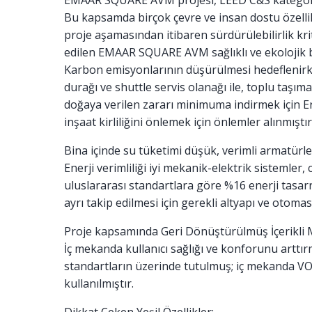
EMAAR SQUARE AVM projesi, LEED C&S kategoris
Bu kapsamda birçok çevre ve insan dostu özellik
proje aşamasından itibaren sürdürülebilirlik kr
edilen EMAAR SQUARE AVM sağlıklı ve ekolojik bi
Karbon emisyonlarının düşürülmesi hedeflenirk
durağı ve shuttle servis olanağı ile, toplu taşım
doğaya verilen zararı minimuma indirmek için Er
inşaat kirliliğini önlemek için önlemler alınmıştır
Bina içinde su tüketimi düşük, verimli armatürler
Enerji verimliliği iyi mekanik-elektrik sistemle
uluslararası standartlara göre %16 enerji tasarr
ayrı takip edilmesi için gerekli altyapı ve otoma
Proje kapsamında Geri Dönüştürülmüş İçerikli 
İç mekanda kullanıcı sağlığı ve konforunu arttır
standartların üzerinde tutulmuş; iç mekanda VOC
kullanılmıştır.