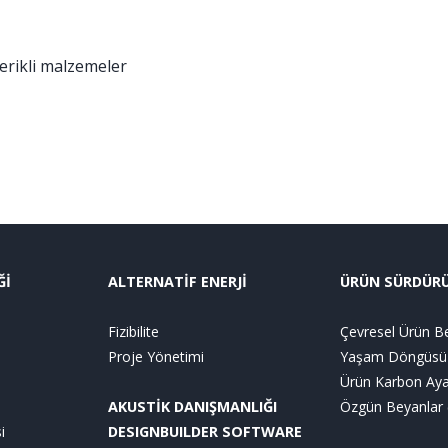
erikli malzemeler
Ğİ
ALTERNATİF ENERJİ
ÜRÜN SÜRDÜRÜL
Fizibilite
Çevresel Ürün Be
Proje Yönetimi
Yaşam Döngüsü 
Ürün Karbon Aya
AKUSTİK DANIŞMANLIĞI
Özgün Beyanlar (
i
DESIGNBUILDER SOFTWARE