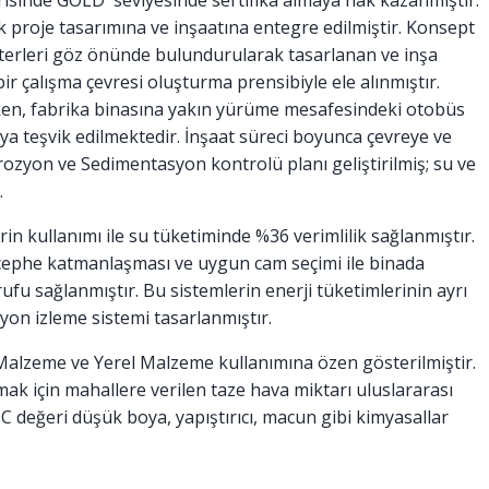
inde GOLD seviyesinde sertifika almaya hak kazanmıştır.
 proje tasarımına ve inşaatına entegre edilmiştir. Konsept
iterleri göz önünde bulundurularak tasarlanan ve inşa
r çalışma çevresi oluşturma prensibiyle ele alınmıştır.
en, fabrika binasına yakın yürüme mesafesindeki otobüs
aya teşvik edilmektedir. İnşaat süreci boyunca çevreye ve
ozyon ve Sedimentasyon kontrolü planı geliştirilmiş; su ve
.
in kullanımı ile su tüketiminde %36 verimlilik sağlanmıştır.
r, cephe katmanlaşması ve uygun cam seçimi ile binada
ufu sağlanmıştır. Bu sistemlerin enerji tüketimlerinin ayrı
syon izleme sistemi tasarlanmıştır.
Malzeme ve Yerel Malzeme kullanımına özen gösterilmiştir.
mak için mahallere verilen taze hava miktarı uluslararası
 değeri düşük boya, yapıştırıcı, macun gibi kimyasallar