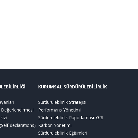
EBİLİRLİĞİ
KURUMSAL SÜRDÜRÜLEBİLİRLİK
yanları
Sürdürülebilirlik Stratejisi
Değerlendirmesi
Performans Yönetimi
kizi
Sürdürülebilirlik Raporlaması: GRI
Self-declarations)
Karbon Yönetimi
Sürdürülebilirlik Eğitimleri