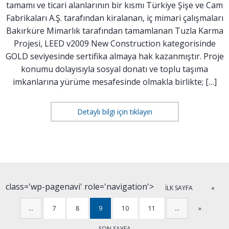
tamamı ve ticari alanlarının bir kısmı Türkiye Şişe ve Cam
Fabrikaları A.Ş. tarafından kiralanan, iç mimari çalışmaları
Bakırküre Mimarlık tarafından tamamlanan Tuzla Karma
Projesi, LEED v2009 New Construction kategorisinde
GOLD seviyesinde sertifika almaya hak kazanmıştır. Proje
konumu dolayısıyla sosyal donatı ve toplu taşıma
imkanlarına yürüme mesafesinde olmakla birlikte; […]
Detaylı bilgi için tıklayın
class='wp-pagenavi' role='navigation'>
İLK SAYFA
«
…
7
8
9
10
11
…
»
SON SAYFA