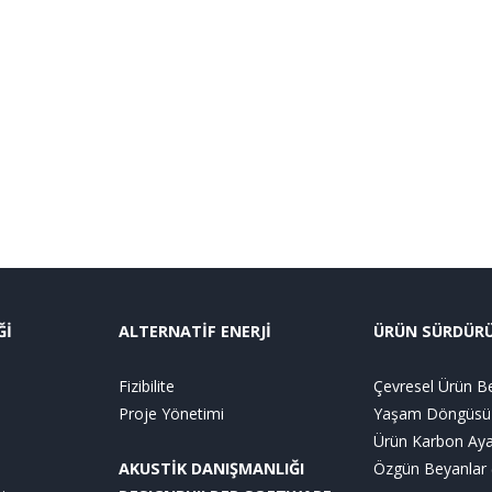
Ğİ
ALTERNATİF ENERJİ
ÜRÜN SÜRDÜRÜL
Fizibilite
Çevresel Ürün Be
Proje Yönetimi
Yaşam Döngüsü 
Ürün Karbon Aya
AKUSTİK DANIŞMANLIĞI
Özgün Beyanlar (