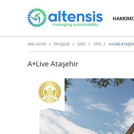
HAKKIMI
ANA SAYFA
PROJELER
LEED
OFIS
A+LIVE ATAŞEH
A+Live Ataşehir