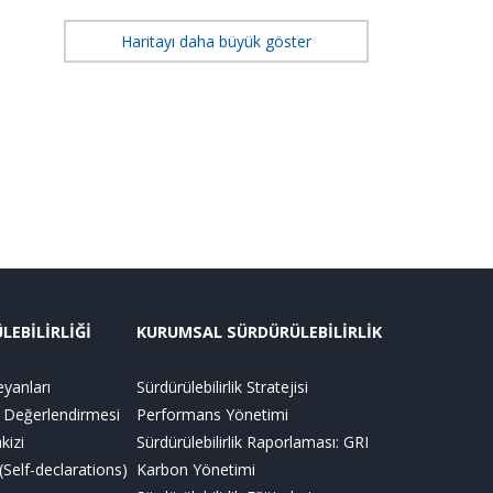
Haritayı daha büyük göster
EBİLİRLİĞİ
KURUMSAL SÜRDÜRÜLEBİLİRLİK
yanları
Sürdürülebilirlik Stratejisi
Değerlendirmesi
Performans Yönetimi
kizi
Sürdürülebilirlik Raporlaması: GRI
Self-declarations)
Karbon Yönetimi