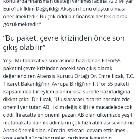
konularda finansman desteği verilmesi adına 72.2 Milyar
Euro’luk İklim Değişikliği Aksiyon Fonu oluşturulması
önerilmektedir. Bu çok ciddi bir finansal destek olarak
gözükmektedir.”
“Bu paket, çevre krizinden önce son
çıkış olabilir”
Yeşil Mutabakat ve sonrasında hazırlanan FitFor55
paketini çevre krizinden önceki son çıkış olarak
değerlendiren Altensis Kurucu Ortağı Dr. Emre Ilıcalı, T.C.
Ticaret Bakanlığı’nın Avrupa Birliği’nin FitFor 55 paketi
kapsamında bir eylem planını kısa sürede hazırladığına
dikkat çekti. Dr. Ilıcalı, “Uluslararası ticaret hacmimizde
önemli yer tutan AB, iklim değişikliği ile mücadelede çok
ciddi. İhracatta en önemli pazarı AB olan ülkemizde yeşil
mutabakata dair ilk adımların çok hızlı atılması sevindirici.
Ancak önemli olan, sürecin istikrarlı devam ettirilmesi,
kısa vadeli güncel sorunlar içerisinde ivmesinin