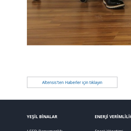
Altensis'ten Haberler için tıklayın
YEŞİL BİNALAR
ENERJİ VERİMLİLİ