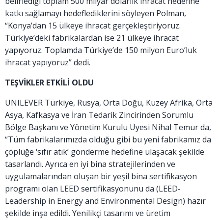
belirlediği toplam 500 milyar dolarlık ihracat hedefine
katkı sağlamayı hedeflediklerini söyleyen Polman,
“Konya’dan 15 ülkeye ihracat gerçekleştiriyoruz.
Türkiye’deki fabrikalardan ise 21 ülkeye ihracat
yapıyoruz. Toplamda Türkiye’de 150 milyon Euro’luk
ihracat yapıyoruz” dedi.
TEŞVİKLER ETKİLİ OLDU
UNILEVER Türkiye, Rusya, Orta Doğu, Kuzey Afrika, Orta
Asya, Kafkasya ve İran Tedarik Zincirinden Sorumlu
Bölge Başkanı ve Yönetim Kurulu Üyesi Nihal Temur da,
“Tüm fabrikalarımızda olduğu gibi bu yeni fabrikamız da
çöplüğe ‘sıfır atık’ gönderme hedefine ulaşacak şekilde
tasarlandı. Ayrıca en iyi bina stratejilerinden ve
uygulamalarından oluşan bir yeşil bina sertifikasyon
programı olan LEED sertifikasyonunu da (LEED-
Leadership in Energy and Environmental Design) hazır
şekilde inşa edildi. Yenilikçi tasarımı ve üretim