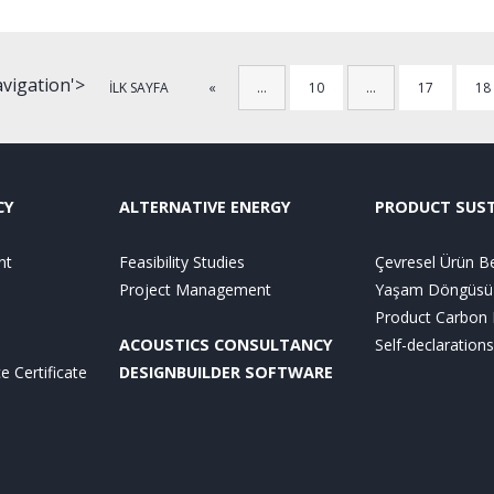
avigation'>
İLK SAYFA
«
…
10
…
17
18
CY
ALTERNATIVE ENERGY
PRODUCT SUST
nt
Feasibility Studies
Çevresel Ürün Be
Project Management
Yaşam Döngüsü 
Product Carbon 
ACOUSTICS CONSULTANCY
Self-declarations
 Certificate
DESIGNBUILDER SOFTWARE