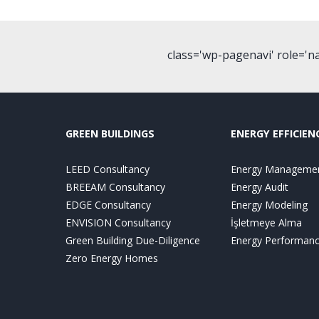
class='wp-pagenavi' role='n
GREEN BUILDINGS
ENERGY EFFICIEN
LEED Consultancy
Energy Manageme
BREEAM Consultancy
Energy Audit
EDGE Consultancy
Energy Modeling
ENVISION Consultancy
İşletmeye Alma
Green Building Due-Diligence
Energy Performance
Zero Energy Homes