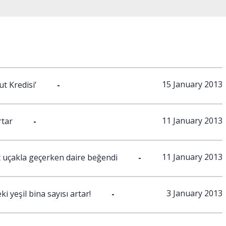
15 January 2013
ut Kredisi’
-
11 January 2013
rtar
-
11 January 2013
t uçakla geçerken daire beğendi
-
3 January 2013
i yeşil bina sayısı artar!
-